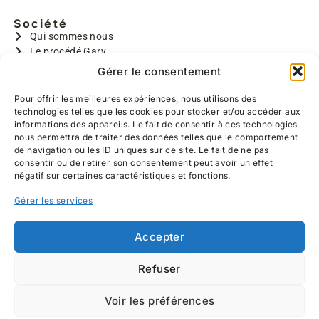
Société
Qui sommes nous
Le procédé Gary
GARY I
Gérer le consentement
GARYMAX
GARYTRADY
Pour offrir les meilleures expériences, nous utilisons des
technologies telles que les cookies pour stocker et/ou accéder aux
Informations
informations des appareils. Le fait de consentir à ces technologies
Aides à la rénovation
nous permettra de traiter des données telles que le comportement
Devis gratuit
de navigation ou les ID uniques sur ce site. Le fait de ne pas
Contact
consentir ou de retirer son consentement peut avoir un effet
Réalisations
négatif sur certaines caractéristiques et fonctions.
Coordonnées
Gérer les services
639 Hameau de Belzanois
59226 RUMEGIES
03 27 25 52 11
Accepter
06 13 38 47 76
Refuser
© Combles du Nord 2025
Mentions légales
Voir les préférences
Politique de confidentialité