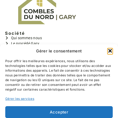
De plus, ils ont effectués un travail de qualité,
nous avons pu choisir l’ensemble des réalisations
(emplacements des prises et interrupteurs, la
taille des chambres, la couleur du parquet,
l’ensemble de l’escalier, l’emplacement des
Société
velux..) toujours sous leurs bons conseils
Qui sommes nous
Le procédé Gary
Bruno, Benoît et Valentin sont très gentils, polis,
GARY I
Gérer le consentement
discrets, ponctuels, très rapide et travaillent
GARYMAX
proprement (réalisation d’un SAS pour éviter la
GARYTRADY
Pour offrir les meilleures expériences, nous utilisons des
poussière dans notre salon, lavage du sol
technologies telles que les cookies pour stocker et/ou accéder aux
Informations
chaque soir avant leur départ)
informations des appareils. Le fait de consentir à ces technologies
Aides à la rénovation
nous permettra de traiter des données telles que le comportement
Devis gratuit
Nous les recommandons à 100%, allez y les yeux
de navigation ou les ID uniques sur ce site. Le fait de ne pas
Contact
consentir ou de retirer son consentement peut avoir un effet
fermés, nous sommes heureux du travail
Réalisations
négatif sur certaines caractéristiques et fonctions.
effectué.
Coordonnées
Gérer les services
639 Hameau de Belzanois
59226 RUMEGIES
03 27 25 52 11
Accepter
06 13 38 47 76