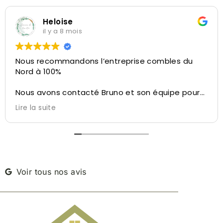
Heloise
il y a 8 mois
Nous recommandons l’entreprise combles du
Nord à 100%
Nous avons contacté Bruno et son équipe pour
la réalisation de l’aménagement de nos
Lire la suite
combles.
Bruno a su nous conseiller et nous diriger sur ce
qu’il été possible de faire avec l’espace dédié,
des conseils personnalisés, du velux à l’isolation,
de l’aménagement des cloisons à la taille de
l’escalier, tout a été pensé pour ne pas perdre
Voir tous nos avis
d’espace.
Bruno nous a permis de visiter une autre maison
réalisé par leur soin à côté de chez nous afin de
nous réconforter dans notre décision.