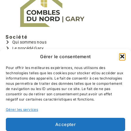
De plus, ils ont effectués un travail de qualité,
nous avons pu choisir l’ensemble des réalisations
(emplacements des prises et interrupteurs, la
taille des chambres, la couleur du parquet,
l’ensemble de l’escalier, l’emplacement des
Société
velux..) toujours sous leurs bons conseils
Qui sommes nous
Le procédé Gary
Bruno, Benoît et Valentin sont très gentils, polis,
GARY I
Gérer le consentement
discrets, ponctuels, très rapide et travaillent
GARYMAX
proprement (réalisation d’un SAS pour éviter la
GARYTRADY
Pour offrir les meilleures expériences, nous utilisons des
poussière dans notre salon, lavage du sol
technologies telles que les cookies pour stocker et/ou accéder aux
Informations
chaque soir avant leur départ)
informations des appareils. Le fait de consentir à ces technologies
Aides à la rénovation
nous permettra de traiter des données telles que le comportement
Devis gratuit
Nous les recommandons à 100%, allez y les yeux
de navigation ou les ID uniques sur ce site. Le fait de ne pas
Contact
consentir ou de retirer son consentement peut avoir un effet
fermés, nous sommes heureux du travail
Réalisations
négatif sur certaines caractéristiques et fonctions.
effectué.
Coordonnées
Gérer les services
639 Hameau de Belzanois
59226 RUMEGIES
03 27 25 52 11
Accepter
06 13 38 47 76