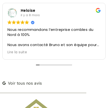
Heloise
il y a 8 mois
Nous recommandons l’entreprise combles du
Nord à 100%
Nous avons contacté Bruno et son équipe pour
la réalisation de l’aménagement de nos
Lire la suite
combles.
Bruno a su nous conseiller et nous diriger sur ce
qu’il été possible de faire avec l’espace dédié,
des conseils personnalisés, du velux à l’isolation,
de l’aménagement des cloisons à la taille de
l’escalier, tout a été pensé pour ne pas perdre
Voir tous nos avis
d’espace.
Bruno nous a permis de visiter une autre maison
réalisé par leur soin à côté de chez nous afin de
nous réconforter dans notre décision.