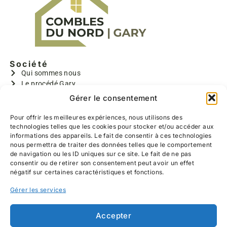
De plus, ils ont effectués un travail de qualité,
nous avons pu choisir l’ensemble des réalisations
(emplacements des prises et interrupteurs, la
taille des chambres, la couleur du parquet,
l’ensemble de l’escalier, l’emplacement des
Société
velux..) toujours sous leurs bons conseils
Qui sommes nous
Le procédé Gary
Bruno, Benoît et Valentin sont très gentils, polis,
GARY I
Gérer le consentement
discrets, ponctuels, très rapide et travaillent
GARYMAX
proprement (réalisation d’un SAS pour éviter la
GARYTRADY
Pour offrir les meilleures expériences, nous utilisons des
poussière dans notre salon, lavage du sol
technologies telles que les cookies pour stocker et/ou accéder aux
Informations
chaque soir avant leur départ)
informations des appareils. Le fait de consentir à ces technologies
Aides à la rénovation
nous permettra de traiter des données telles que le comportement
Devis gratuit
Nous les recommandons à 100%, allez y les yeux
de navigation ou les ID uniques sur ce site. Le fait de ne pas
Contact
consentir ou de retirer son consentement peut avoir un effet
fermés, nous sommes heureux du travail
Réalisations
négatif sur certaines caractéristiques et fonctions.
effectué.
Coordonnées
Gérer les services
639 Hameau de Belzanois
59226 RUMEGIES
03 27 25 52 11
Accepter
06 13 38 47 76