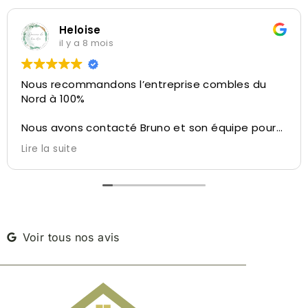
Heloise
il y a 8 mois
Nous recommandons l’entreprise combles du
Nord à 100%
Nous avons contacté Bruno et son équipe pour
la réalisation de l’aménagement de nos
Lire la suite
combles.
Bruno a su nous conseiller et nous diriger sur ce
qu’il été possible de faire avec l’espace dédié,
des conseils personnalisés, du velux à l’isolation,
de l’aménagement des cloisons à la taille de
l’escalier, tout a été pensé pour ne pas perdre
Voir tous nos avis
d’espace.
Bruno nous a permis de visiter une autre maison
réalisé par leur soin à côté de chez nous afin de
nous réconforter dans notre décision.