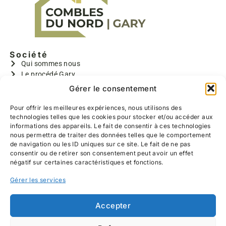
De plus, ils ont effectués un travail de qualité,
nous avons pu choisir l’ensemble des réalisations
(emplacements des prises et interrupteurs, la
taille des chambres, la couleur du parquet,
l’ensemble de l’escalier, l’emplacement des
Société
velux..) toujours sous leurs bons conseils
Qui sommes nous
Le procédé Gary
Bruno, Benoît et Valentin sont très gentils, polis,
GARY I
Gérer le consentement
discrets, ponctuels, très rapide et travaillent
GARYMAX
proprement (réalisation d’un SAS pour éviter la
GARYTRADY
Pour offrir les meilleures expériences, nous utilisons des
poussière dans notre salon, lavage du sol
technologies telles que les cookies pour stocker et/ou accéder aux
Informations
chaque soir avant leur départ)
informations des appareils. Le fait de consentir à ces technologies
Aides à la rénovation
nous permettra de traiter des données telles que le comportement
Devis gratuit
Nous les recommandons à 100%, allez y les yeux
de navigation ou les ID uniques sur ce site. Le fait de ne pas
Contact
fermés, nous sommes heureux du travail
consentir ou de retirer son consentement peut avoir un effet
Réalisations
négatif sur certaines caractéristiques et fonctions.
effectué.
Coordonnées
Gérer les services
639 Hameau de Belzanois
59226 RUMEGIES
03 27 25 52 11
Accepter
06 13 38 47 76