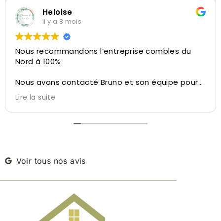
Heloise
il y a 8 mois
Nous recommandons l’entreprise combles du
Nord à 100%
Nous avons contacté Bruno et son équipe pour
la réalisation de l’aménagement de nos
Lire la suite
combles.
Bruno a su nous conseiller et nous diriger sur ce
qu’il été possible de faire avec l’espace dédié,
des conseils personnalisés, du velux à l’isolation,
de l’aménagement des cloisons à la taille de
l’escalier, tout a été pensé pour ne pas perdre
Voir tous nos avis
d’espace.
Bruno nous a permis de visiter une autre maison
réalisé par leur soin à côté de chez nous afin de
nous réconforter dans notre décision.