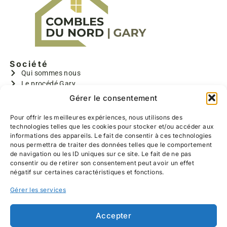
De plus, ils ont effectués un travail de qualité,
nous avons pu choisir l’ensemble des réalisations
(emplacements des prises et interrupteurs, la
taille des chambres, la couleur du parquet,
l’ensemble de l’escalier, l’emplacement des
Société
velux..) toujours sous leurs bons conseils
Qui sommes nous
Le procédé Gary
Bruno, Benoît et Valentin sont très gentils, polis,
GARY I
Gérer le consentement
discrets, ponctuels, très rapide et travaillent
GARYMAX
proprement (réalisation d’un SAS pour éviter la
GARYTRADY
Pour offrir les meilleures expériences, nous utilisons des
poussière dans notre salon, lavage du sol
technologies telles que les cookies pour stocker et/ou accéder aux
Informations
chaque soir avant leur départ)
informations des appareils. Le fait de consentir à ces technologies
Aides à la rénovation
nous permettra de traiter des données telles que le comportement
Devis gratuit
Nous les recommandons à 100%, allez y les yeux
de navigation ou les ID uniques sur ce site. Le fait de ne pas
Contact
consentir ou de retirer son consentement peut avoir un effet
fermés, nous sommes heureux du travail
Réalisations
négatif sur certaines caractéristiques et fonctions.
effectué.
Coordonnées
Gérer les services
639 Hameau de Belzanois
59226 RUMEGIES
03 27 25 52 11
Accepter
06 13 38 47 76