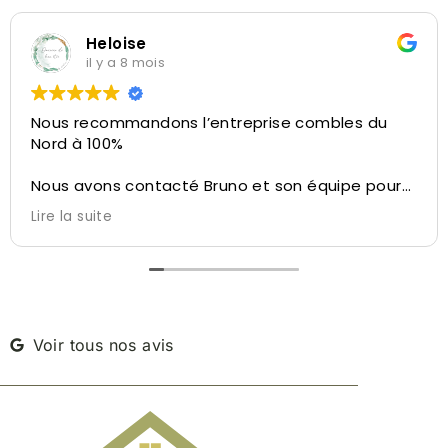
Heloise
il y a 8 mois
Nous recommandons l’entreprise combles du
Nord à 100%
Nous avons contacté Bruno et son équipe pour
la réalisation de l’aménagement de nos
Lire la suite
combles.
Bruno a su nous conseiller et nous diriger sur ce
qu’il été possible de faire avec l’espace dédié,
des conseils personnalisés, du velux à l’isolation,
de l’aménagement des cloisons à la taille de
l’escalier, tout a été pensé pour ne pas perdre
Voir tous nos avis
d’espace.
Bruno nous a permis de visiter une autre maison
réalisé par leur soin à côté de chez nous afin de
nous réconforter dans notre décision.