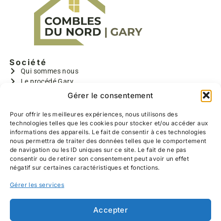
De plus, ils ont effectués un travail de qualité,
nous avons pu choisir l’ensemble des réalisations
(emplacements des prises et interrupteurs, la
taille des chambres, la couleur du parquet,
l’ensemble de l’escalier, l’emplacement des
Société
velux..) toujours sous leurs bons conseils
Qui sommes nous
Le procédé Gary
Bruno, Benoît et Valentin sont très gentils, polis,
GARY I
Gérer le consentement
discrets, ponctuels, très rapide et travaillent
GARYMAX
proprement (réalisation d’un SAS pour éviter la
GARYTRADY
Pour offrir les meilleures expériences, nous utilisons des
poussière dans notre salon, lavage du sol
technologies telles que les cookies pour stocker et/ou accéder aux
Informations
chaque soir avant leur départ)
informations des appareils. Le fait de consentir à ces technologies
Aides à la rénovation
nous permettra de traiter des données telles que le comportement
Devis gratuit
Nous les recommandons à 100%, allez y les yeux
de navigation ou les ID uniques sur ce site. Le fait de ne pas
Contact
consentir ou de retirer son consentement peut avoir un effet
fermés, nous sommes heureux du travail
Réalisations
négatif sur certaines caractéristiques et fonctions.
effectué.
Coordonnées
Gérer les services
639 Hameau de Belzanois
59226 RUMEGIES
03 27 25 52 11
Accepter
06 13 38 47 76