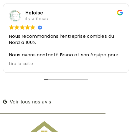
Heloise
il y a 8 mois
Nous recommandons l’entreprise combles du
Nord à 100%
Nous avons contacté Bruno et son équipe pour
la réalisation de l’aménagement de nos
Lire la suite
combles.
Bruno a su nous conseiller et nous diriger sur ce
qu’il été possible de faire avec l’espace dédié,
des conseils personnalisés, du velux à l’isolation,
de l’aménagement des cloisons à la taille de
l’escalier, tout a été pensé pour ne pas perdre
Voir tous nos avis
d’espace.
Bruno nous a permis de visiter une autre maison
réalisé par leur soin à côté de chez nous afin de
nous réconforter dans notre décision.