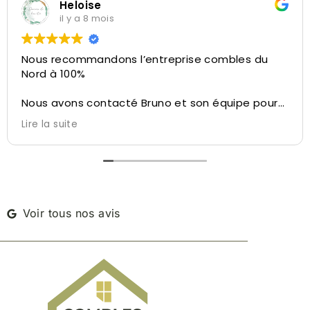
Heloise
il y a 8 mois
Nous recommandons l’entreprise combles du
Nord à 100%
Nous avons contacté Bruno et son équipe pour
la réalisation de l’aménagement de nos
Lire la suite
combles.
Bruno a su nous conseiller et nous diriger sur ce
qu’il été possible de faire avec l’espace dédié,
des conseils personnalisés, du velux à l’isolation,
de l’aménagement des cloisons à la taille de
l’escalier, tout a été pensé pour ne pas perdre
Voir tous nos avis
d’espace.
Bruno nous a permis de visiter une autre maison
réalisé par leur soin à côté de chez nous afin de
nous réconforter dans notre décision.
De plus, ils ont effectués un travail de qualité,