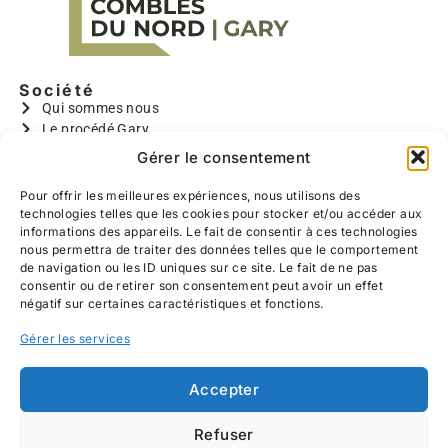
nous avons pu choisir l’ensemble des réalisations
(emplacements des prises et interrupteurs, la
taille des chambres, la couleur du parquet,
l’ensemble de l’escalier, l’emplacement des
Société
velux..) toujours sous leurs bons conseils
Qui sommes nous
Le procédé Gary
Bruno, Benoît et Valentin sont très gentils, polis,
GARY I
Gérer le consentement
discrets, ponctuels, très rapide et travaillent
GARYMAX
proprement (réalisation d’un SAS pour éviter la
GARYTRADY
Pour offrir les meilleures expériences, nous utilisons des
poussière dans notre salon, lavage du sol
technologies telles que les cookies pour stocker et/ou accéder aux
Informations
chaque soir avant leur départ)
informations des appareils. Le fait de consentir à ces technologies
Aides à la rénovation
nous permettra de traiter des données telles que le comportement
Devis gratuit
Nous les recommandons à 100%, allez y les yeux
de navigation ou les ID uniques sur ce site. Le fait de ne pas
Contact
consentir ou de retirer son consentement peut avoir un effet
fermés, nous sommes heureux du travail
Réalisations
négatif sur certaines caractéristiques et fonctions.
effectué.
Coordonnées
Gérer les services
639 Hameau de Belzanois
59226 RUMEGIES
03 27 25 52 11
Accepter
06 13 38 47 76
Refuser